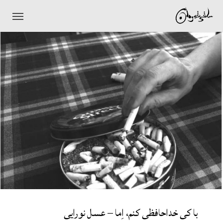
Ski
t
mai
conten
با کی خداحافظی کنم، اِما – عسل نورایی