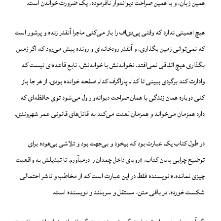
همین زبان، و با همین صراحت دیوانه‌وار نافرموده، یک ضرورت خواندن است.
هیچ اهمیتی ندارد که وقتی پی‌دی‌اف را باز می‌کنی ماجرا آنقدر زنده و پرشور است
که نمی‌توانی زمین بگذاری، و آنقدر رودخانه‌ای و رونده پیش می‌رود که اگر زمین
بگذاری هیچ اتفاقی نمی‌افتد. نخواندنش با خواندنش، تابع قاعده‌ای نیست که
وادارت کند برگردی ببینی تا کدام پاراگرف کدام صفحه خوانده بودی. از هر جا باز
کنی دوباره همان زندگی با همان صراحت دیوانه‌وار ول می‌شود توی حافظه‌ای که
دارد همزمان می‌خواند و همزمان لعنت می‌کند به قاتل‌های قانونی عمر شهروندی.
در طول کتاب یک عبارت بود که بیخود و بی‌جهت بود و تلاشی بی‌هوده برای
توضیح چرایی پایان کتاب. «رویای داخل چمدان را درمیآورم. تا تبدیلش به واقعیت
چیزی نمانده.» نویسنده فقط در این عبارت است که از مخاطب و ناشر احتمالی
شکست خورده. در باقی متن، مستقل و سربلند و نویسنده است.