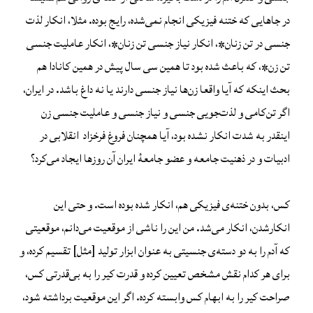
در جاهایی که ختنه فیزیکی انجام نمی‌شده، رایج بوده. مثلا، انکار لذت
جنسی در تن زنان*، انکار نیاز جنسی تن زنان*، انکار عاملیت جنسی
تن زن*، که باعث شده بود تا همین سی سال پیش در همین کانادا هم
بحث اینکه که آیا واقعا زن‌ها نیاز جنسی دارند یا نه داغ باشد. در ایران،
اگر تن‌کامی و لذت‌جویی جنسی و نیاز جنسی و عاملیت جنسی زن‌
اینقدر به شدت انکار نشده بود، آیا همچنان فروغ فرخزاد انقلابی در
ادبیات و در ذهنیت جامعه‌ و عضو جامعهٔ ایران آن روزها ایجاد می‌کرد؟
کس، بدون ختنه‌ی فیزیکی هم، انکار شده بوده است. و حتی این
انکارشدن، انکار می‌شد. من این را ناشی از موقعیت می‌دانم، موقعیتی
که آدم را به دو دسته‌ی جنسیتی به عنوان ابزار تولید [مثل] تقسیم کرده، و
برای هر کدام نقش مشخص تعیین کرده و قدرت کیر را به بی‌قدرتی کس،
صراحت کیر را به ابهام کس وابسته کرده. اگر این موقعیت برداشته شود،