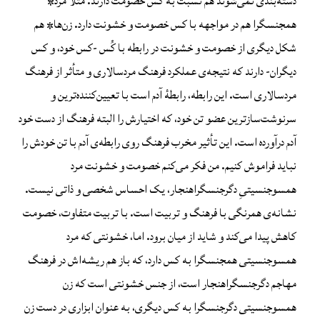
دسته‌بندی نمی‌شوند هم نسبت به کس خصومت دارند. مثلًا مرد*
همجنسگرا هم در مواجهه با کس خصومت و خشونت دارد. زن‌ها* هم
شکل دیگری از خصومت و خشونت در رابطه با کُس -کس خود، و کس
دیگران- دارند که نتیجه‌ی عملکرد فرهنگ مردسالاری و متأثر از فرهنگ
مردسالاری است. این رابطه، رابطهٔ آدم است با تعیین‌کننده‌ترین و
سرنوشت‌سازترین عضو تن خود، که اختیارش را البته فرهنگ از دست خود
آدم درآورده است. این تأثیر مخرب فرهنگ روی رابطه‌ی آدم با تن خودش را
نباید فراموش کنیم. من فکر می‌کنم خصومت و خشونت مرد
همسوجنسیتیِ دگرجنسگراهنجار، یک احساس شخصی و ذاتی نیست.
نشانه‌ی همرنگی با فرهنگ و تربیت است. با تربیت متفاوت، خصومت
کاهش پیدا می‌کند و شاید از میان برود. اما، خشونتی که مرد
همسوجنسیتی همجنسگرا به کس دارد، که باز هم ریشه‌اش در فرهنگ
مهاجم دگرجنسگراهنجار است، از جنس خشونتی است که زن
همسوجنسیتی دگرجنسگرا به کس دیگری، به عنوان ابزاری در دست زن