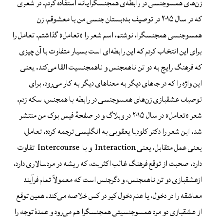
زن‌های‌ همسوجنسی در رابطه‌ی همجنسگرایانه استفاده کردم. در شعری
که در سال ۲۰۱۵ در توصیف بده‌بستان جنسی من با معشوقم، زن
همسوجنسی همجنسگرا، نوشتم، اسم شعر را «تعامل» گذاشتم. تعامل را
برای این انتخاب کردم که این رابطه‌ای است بسیار متفاوت با آن چیزی
که فرهنگ رایج به دو تن ناهمجنس و ناهمجنسیت القا می‌کند. یعنی
این واژه را که در جاهای دیگر به معناهای دیگر به کار می‌رود، برای
توصیف عشقبازی زن‌های همسوجنسی در رابطه‌ با همجنس، سکه زدم.
شعر «تعامل» در سال ۲۰۱۵ در وبلاگ و در صفحهٔ فیس بوک من منتشر
شد. این شعر را دکتر کلودیا یعقوبی به انگلیسی ترجمه کرده. تعامل،
یعنی عمل متقابل، یعنی Interaction و با Intercourse تفاوت
دارد. صحبت از توقع فرهنگ غالب اکثریت، که ریشه در مردسالاری دارد،
ازعشقبازی دو تن ناهمجنس، و دگرجنس است که معمولاً تمام فرآیند
معاشقه را در دخول، یا عدم دخول کیر در کس خلاصه می‌‌کند. همین توقع
از عشقبازی دو مرد همسوجنسیتی همجنسگرا هم می‌رود و عمدهٔ توجه را