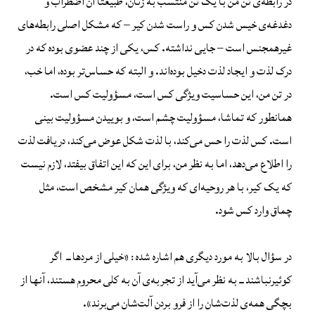
در رابطه‌‌ی تن من با یک تن منتسب به زنان، طبیعتاً آن اضطراب و
دغدغه‌ی خیس شدن کس و راست شدن کیر – که مشکل اصلی رابطه‌های
غیرهمجنس است – جایی نداشته. کس، یکی از چند عضوی بوده که در
درک لذت و ایجاد لذت دخیل بوده‌اند. و البته که حساس‌تر بوده، اما خب،
در تن من، این حساسیت ویژگی کس است، مسؤولیت کس است.
همانطور که تماشا، مسؤولیت چشم است، و بوییدن مسؤولیت بینی
است. کس لذت را حس می‌کند، با لذت شکل عوض می‌کند، دریافت لذت
را اطلاع می‌دهد، اما به نظر من، برای این که این اتفاق بیفتد، لازم نیست
که یک کیر، با هر روحیه‌ای که ویژگی همان کیر مشخص است، مثل
چماق وارد کس ‌شود. ‌
در سؤال بالا به مورد دیگری هم اشاره شده : «خیلی از مردها ــ اگر
کوئیرنباشند ــ به نظر می‌آید از تجربه‌ی آن به کلی محروم هستند، آنها از
بچگی همه‌ی لذت‌شان را از فرو بردن آلت‌شان می‌برند».