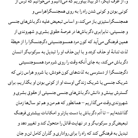
و، از طرف دیگر، اگر بیاد بیاوریم که می‌دانیم و می‌خوانیم که ترس از
کونی بودن و کونی شدن راه را به روی همجنسگراهراسی و
همجنسگراستیزی باز می‌کند، و اساس تبعیض علیه دگرباش‌های جنسی
و جنسیتی، نابرابری دگرباش‌ها در عرصهٔ حقوق بشری و شهروندی از
همین فرهنگی می‌آید که کون مرد همسوجنسیتی دگرجنسگرا را از حیطهٔ
لذت تنانهٔ او حذف کرده، و با این حذف او را تبدیل به سرکوب‌گر انسان
دگرباش می‌کند، به جای آنکه وقت را روی شرم مرد همسوجنسیتی
دگرجنسگرا از دسترسی به لذت‌های کون خودش، یا شرم و هراس زنی که
شریک جنسی یا شریک زندگی اوست او از کونی بودن او بگذاریم، برای
گسترش بینش و دانش دگرباش‌های جنسی جنسیتی از حقوق بشری و
شهروندی وقت می‌گذاریم – همانطور که هم من و هم تو سال‌ها زمان
گذاشته‌ایم – تا آدم دگرباش با دست بازتر و امکانات بیشتری فرهنگ
تبعیض‌گر و سرکوب‌گر و در نهایت قاتل را متحول کند و تغییر دهد و
تبدیل به فرهنگی کند که راه را برای رواداری و گذران کامل تن و جان