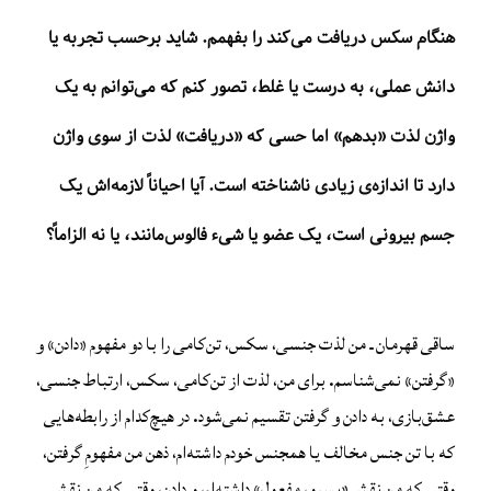
هنگام سکس دریافت می‌کند را بفهمم. شاید برحسب تجربه یا
دانش عملی، به درست یا غلط، تصور کنم که می‌توانم به یک
واژن لذت «بدهم» اما حسی که «دریافت» لذت از سوی واژن
دارد تا اندازه‌ی زیادی ناشناخته ‌است. آیا احیاناً لازمه‌اش یک
جسم بیرونی است، یک عضو یا شیء فالوس‌مانند، یا نه الزاماً؟
ساقی قهرمان ـ من لذت جنسی، سکس، تن‌کامی را با دو مفهوم «دادن» و
«گرفتن» نمی‌شناسم. برای من، لذت از تن‌کامی، سکس، ارتباط جنسی،
عشق‌بازی، به دادن و گرفتن تقسیم نمی‌شود. در هیچ‌کدام از رابطه‌هایی
که با تن جنس مخالف یا همجنس خودم داشته‌ام، ذهن من مفهومِ گرفتن،
وقتی که من نقش «پسیو، مفعول» داشته‌ام، و دادن، وقتی که من نقش