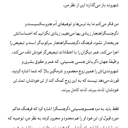
شهروند باز می‌گذارد؛ این از نظر من.
من فکر می‌کنم ما به ترس‌ها و توهم‌های آدم هتروسکسیست و
دگرجنسگراهنجار زیادی بها می‌دهیم. زیادی نگرانیم که احساساتش
جریحه‌دار نشود. فرهنگ دگرجنسگراهنجار سرکوب‌گر است و تبعیض را
اجرا می‌کند. عمر دیگران را با اعتقادات تبعیض‌گر خودش تلف می‌کند.
وظیفهٔ جهان دگرباش جنسی جنسیتی، که عمر و حقوق بشری و
شهروندی‌اش را همین زوج معصوم و شرمگین بالا که شما اشاره کردید،
قورت می‌دهد نیست که به این زوج کمک کند از تن خودشان، تمام تن
خودشان، لذت ببرند، لذت کامل ببرند.
فقط باید به مرد همسوجنسیتی دگرجنسگرا اشاره کرد که فرهنگ حاکم‌
مورد قبول او، تن خود او را هم محدود و محروم کرده. به نظر من، توصیه که
نه، شاید این اشاره برای آنهایی که هنوز نمی‌دانند، بس باشد. در عین