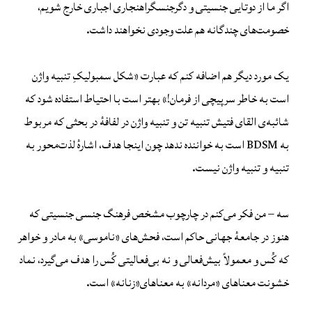
اگر ما از دوتایی جنسیتی و دگرجنسگراهنجاری اجباری خارج شویم،
خصومت‌های چندگانه هم علت وجودی نخواهند داشت.
یک مورد دیگر هم اضافه کنم که عبارت «شکل سمبولیکِ تنبیه واژن
است به خاطر سرپیچی از فرمان!» بهتر است با احتیاط استفاده شود که
شائبه‌ی القای فتیش تنبیه تن و تنبیه واژن در لفافهٔ در بحثی که مربوط
به BDSM است به خواننده ندهد چون اینجا هدف، اشارهٔ لذت‌محور به
تنبیه و تنبیه واژن نیست.
سه – من فکر می‌کنم در چارچوب مشخص فرهنگ جنسی جنسیتی که
هنوز در جامعهٔ جهانی حاکم است، فحش‌های‌ «ناموسی» به مادر و خواهر
که کُس و معمولاً بیش‌فعالی و نه بی‌فعالیتی کُس را هدف می‌گیرد، نماد
خشونت معناهای «مردانه» به معناهای«زنانه» است.