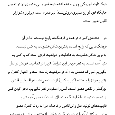
دیگر دارد. این یکی چون با عدم اعتمادبه‌نفس و بی‌اختیاری زن در تعیین
جایگاه خود (و زن ستیزی درونی‌شده) نیز همراه است، دیرتر و دشوارتر
قابل تغییر است.
دو – «ختنه‌ی کس»، در همه‌ی فرهنگ‌ها رایج نیست، اما در آن
فرهنگ‌هایی که رایج است، بدترین شکل خشونت به کس نیست.
بدترین شکل خشونت به عاملیت و موقعیت فردی است که با کس به
دنیا آمده است. به نظر من در این شرایط، تن را در تمامیت خودش در نظر
بگیریم، تنی که متعلق به «آدم در موقعیت زنانه» است و اختیار کنترل بر
«تن و خود» را با ختنه (کیر یا کس) از دست می‌دهد. عواقب این فقدان
بزرگ‌تر از نقص عضو است. کُس را منفرد در نظر نگیریم. مجزا کردن کس
از تمامیت تن، دنبالهٔ فرهنگ مردسالار است که میان آدم و تن و
قابلیت‌های تولید مثل و تن‌کامی او فاصله می‌اندازد تا کنترل عضو
جنسی و کنترل آدم را در دست بگیرد. شکلی از ختنه‌ی روانی هم همیشه