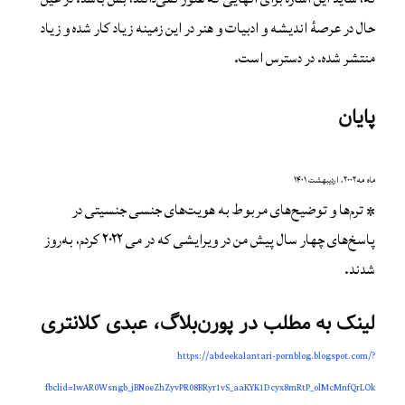
حال در عرصهٔ اندیشه و ادبیات و هنر در این زمینه زیاد کار شده و زیاد
منتشر شده. در دسترس است.
پایان
ماه مه ۲۰۰۲، اردیبهشت ۱۴۰۱
* ترم‌ها و توضیح‌های مربوط به هویت‌های جنسی جنسیتی در
پاسخ‌های چهار سال پیش من در ویرایشی که در می ۲۰۲۲ کردم، به‌روز
شدند.
لینک به مطلب در پورن‌بلاگ، عبدی کلانتری
https://abdeekalantari-pornblog.blogspot.com/?
fbclid=IwAR0Wsngb_jBNoeZhZyvPR08BRyr1vS_aaKYK1Dcyx8mRtP_olMcMnfQrLOk